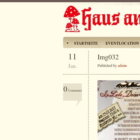
STARTSEITE
EVENTLOCATION
11
Img032
Jan.
Published by
admin
0
Comments